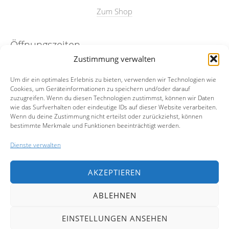
Zum Shop
Öffnungszeiten
Zustimmung verwalten
nach Absprache
Um dir ein optimales Erlebnis zu bieten, verwenden wir Technologien wie
Cookies, um Geräteinformationen zu speichern und/oder darauf
Kontakt
zuzugreifen. Wenn du diesen Technologien zustimmst, können wir Daten
wie das Surfverhalten oder eindeutige IDs auf dieser Website verarbeiten.
Wenn du deine Zustimmung nicht erteilst oder zurückziehst, können
Email:
info@merian23.de
bestimmte Merkmale und Funktionen beeinträchtigt werden.
Mobil:
0174-5972977
Dienste verwalten
Facebook
AKZEPTIEREN
Instagram
ABLEHNEN
EINSTELLUNGEN ANSEHEN
Copyright © 2026 Simone Buch.