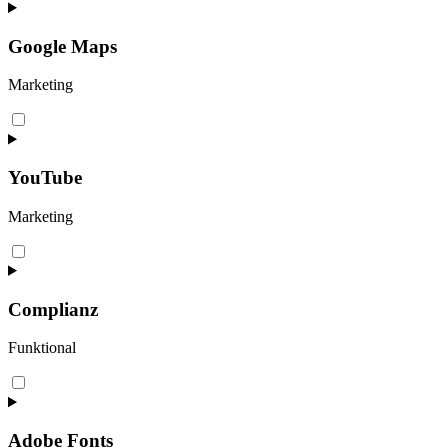
to
service
google-
Google Maps
recaptcha
Marketing
Consent
to
service
google-
YouTube
maps
Marketing
Consent
to
service
youtube
Complianz
Funktional
Consent
to
service
complianz
Adobe Fonts