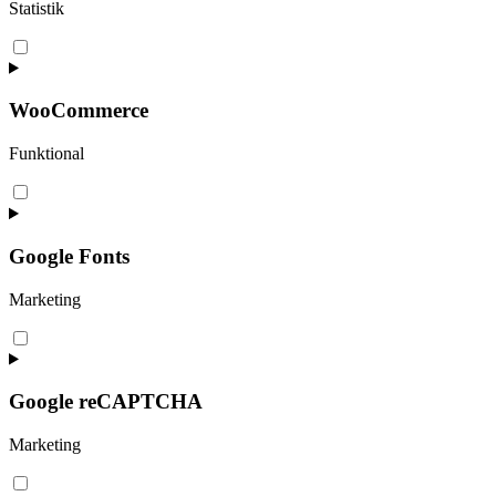
Statistik
Consent
to
service
sourcebuster-
WooCommerce
js
Funktional
Consent
to
service
woocommerce
Google Fonts
Marketing
Consent
to
service
google-
Google reCAPTCHA
fonts
Marketing
Consent