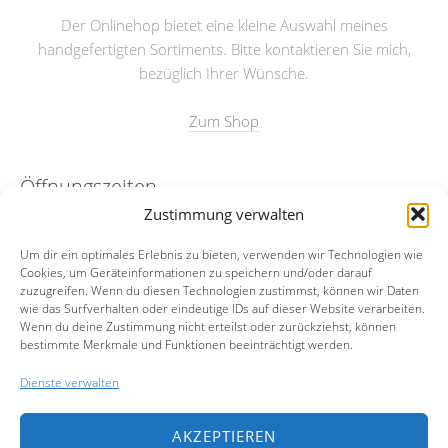
Der Onlinehop bietet eine kleine Auswahl meines
handgefertigten Sortiments. Bitte kontaktieren Sie mich,
bezüglich Ihrer Wünsche.
Zum Shop
Öffnungszeiten
Zustimmung verwalten
nach Absprache
Um dir ein optimales Erlebnis zu bieten, verwenden wir Technologien wie
Cookies, um Geräteinformationen zu speichern und/oder darauf
Kontakt
zuzugreifen. Wenn du diesen Technologien zustimmst, können wir Daten
wie das Surfverhalten oder eindeutige IDs auf dieser Website verarbeiten.
Wenn du deine Zustimmung nicht erteilst oder zurückziehst, können
Email:
info@merian23.de
bestimmte Merkmale und Funktionen beeinträchtigt werden.
Mobil:
0174-5972977
Dienste verwalten
Facebook
AKZEPTIEREN
Instagram