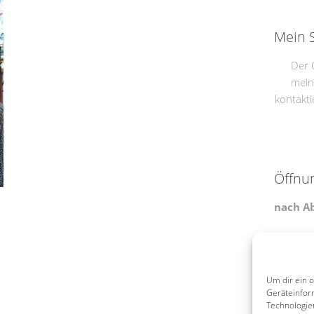
Mein 
Der 
mein
kontakti
Öffnu
nach A
Konta
Um dir ein 
Email:
Geräteinfor
Mobil:
Technologie