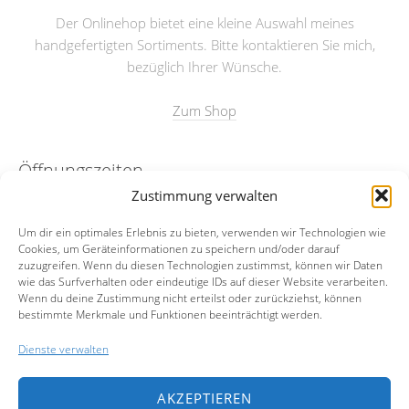
Der Onlinehop bietet eine kleine Auswahl meines
handgefertigten Sortiments. Bitte kontaktieren Sie mich,
bezüglich Ihrer Wünsche.
Zum Shop
Öffnungszeiten
Zustimmung verwalten
nach Absprache
Um dir ein optimales Erlebnis zu bieten, verwenden wir Technologien wie
Cookies, um Geräteinformationen zu speichern und/oder darauf
Kontakt
zuzugreifen. Wenn du diesen Technologien zustimmst, können wir Daten
wie das Surfverhalten oder eindeutige IDs auf dieser Website verarbeiten.
Wenn du deine Zustimmung nicht erteilst oder zurückziehst, können
Email:
info@merian23.de
bestimmte Merkmale und Funktionen beeinträchtigt werden.
Mobil:
0174-5972977
Dienste verwalten
Facebook
AKZEPTIEREN
Instagram