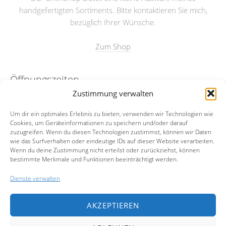
handgefertigten Sortiments. Bitte kontaktieren Sie mich,
bezüglich Ihrer Wünsche.
Zum Shop
Öffnungszeiten
Zustimmung verwalten
nach Absprache
Um dir ein optimales Erlebnis zu bieten, verwenden wir Technologien wie
Cookies, um Geräteinformationen zu speichern und/oder darauf
Kontakt
zuzugreifen. Wenn du diesen Technologien zustimmst, können wir Daten
wie das Surfverhalten oder eindeutige IDs auf dieser Website verarbeiten.
Wenn du deine Zustimmung nicht erteilst oder zurückziehst, können
Email:
info@merian23.de
bestimmte Merkmale und Funktionen beeinträchtigt werden.
Mobil:
0174-5972977
Dienste verwalten
Facebook
AKZEPTIEREN
Instagram