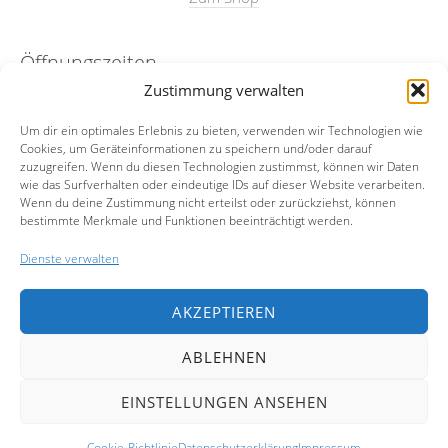
Öffnungszeiten
Zustimmung verwalten
nach Absprache
Um dir ein optimales Erlebnis zu bieten, verwenden wir Technologien wie
Cookies, um Geräteinformationen zu speichern und/oder darauf
Kontakt
zuzugreifen. Wenn du diesen Technologien zustimmst, können wir Daten
wie das Surfverhalten oder eindeutige IDs auf dieser Website verarbeiten.
Wenn du deine Zustimmung nicht erteilst oder zurückziehst, können
Email:
info@merian23.de
bestimmte Merkmale und Funktionen beeinträchtigt werden.
Mobil:
0174-5972977
Dienste verwalten
Facebook
AKZEPTIEREN
Instagram
ABLEHNEN
EINSTELLUNGEN ANSEHEN
Copyright © 2026 Simone Buch.
Lifestyle
WordPress Theme by themehit.com
Cookie-Richtlinie
Datenschutzerklärung
Impressum