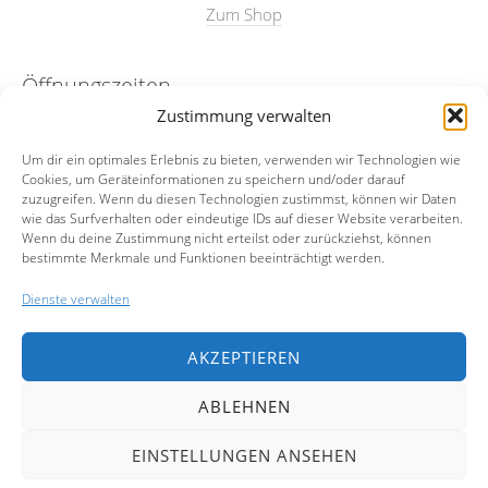
Zum Shop
Öffnungszeiten
Zustimmung verwalten
nach Absprache
Um dir ein optimales Erlebnis zu bieten, verwenden wir Technologien wie
Cookies, um Geräteinformationen zu speichern und/oder darauf
Kontakt
zuzugreifen. Wenn du diesen Technologien zustimmst, können wir Daten
wie das Surfverhalten oder eindeutige IDs auf dieser Website verarbeiten.
Wenn du deine Zustimmung nicht erteilst oder zurückziehst, können
Email:
info@merian23.de
bestimmte Merkmale und Funktionen beeinträchtigt werden.
Mobil:
0174-5972977
Dienste verwalten
Facebook
AKZEPTIEREN
Instagram
ABLEHNEN
EINSTELLUNGEN ANSEHEN
Copyright © 2026 Simone Buch.